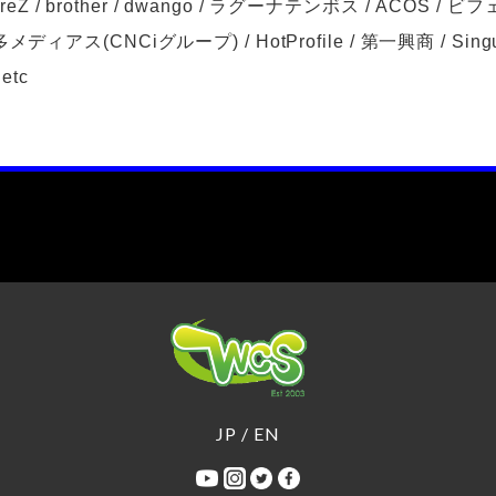
BioreZ / brother / dwango / ラグーナテンボス / ACOS
アス(CNCiグループ) / HotProfile / 第一興商 / SingulaN
etc
JP
/
EN