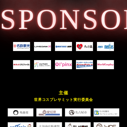
S
PO
N
S
O
主催
世界コスプレサミット実行委員会