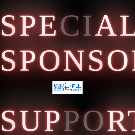
S
PE
CI
A
S
PO
N
S
O
S
UP
PO