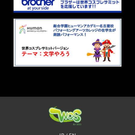
JP
/
EN