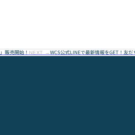
。
」販売開始！
WCS公式LINEで最新情報をGET！友
NEXT →