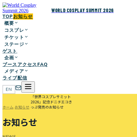
WORLD COSPLAY SUMMIT 2026
TOP
お知らせ
概要
コスプレ
チケット
ステージ
ゲスト
企画
ブース
アクセス
FAQ
メディア
ライブ配信
EN
「世界コスプレサミット
2026」記念ドニチエコき
ホーム
お知らせ
っぷ発売のお知らせ
›
›
お知らせ
NEWS